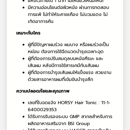
แห้งไวภายใน 1 นาที ไม่เหนียวเหนอะหนะ
มีความอ่อนโยนต่อผิวหนัง ผ่านการทดสอบ
การแพ้ ไม่ทำให้ระคายเคือง ไม่บวมแดง ไม่
เกิดอาการคัน
เหมาะกับใคร
ผู้ที่มีปัญหาผมร่วง ผมบาง หรือผมร่วงเป็น
หย่อม ต้องการใช้ฉีดนวดบำรุงเฉพาะจุด
ผู้ที่ต้องการปรับสมดุลบนหนังศีรษะ และ
เส้นผม หลังมีการใช้สารเคมีกับเส้นผม
ผู้ที่ต้องการบำรุงเส้นผมให้แข็งแรง สวยงาม
ด้วยสารอาหารผมที่เข้มข้นบำรุงลึก
ความปลอดภัยและคุณภาพ
เลขที่ใบจดแจ้ง HORSY Hair Tonic : 11-1-
6400029353
ได้รับการรับรองระบบ GMP สากลสำหรับการ
ผลิตอาหารเสริมจาก BSI Group