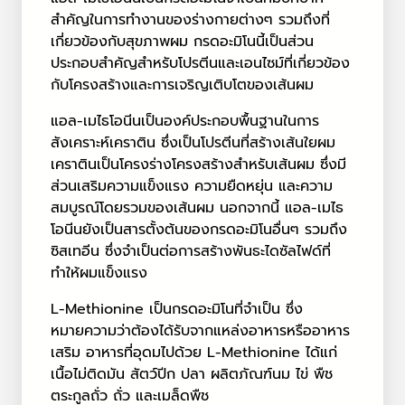
สำคัญในการทำงานของร่างกายต่างๆ รวมถึงที่
เกี่ยวข้องกับสุขภาพผม กรดอะมิโนนี้เป็นส่วน
ประกอบสำคัญสำหรับโปรตีนและเอนไซม์ที่เกี่ยวข้อง
กับโครงสร้างและการเจริญเติบโตของเส้นผม
แอล-เมไธโอนีนเป็นองค์ประกอบพื้นฐานในการ
สังเคราะห์เคราติน ซึ่งเป็นโปรตีนที่สร้างเส้นใยผม
เคราตินเป็นโครงร่างโครงสร้างสำหรับเส้นผม ซึ่งมี
ส่วนเสริมความแข็งแรง ความยืดหยุ่น และความ
สมบูรณ์โดยรวมของเส้นผม นอกจากนี้ แอล-เมไธ
โอนีนยังเป็นสารตั้งต้นของกรดอะมิโนอื่นๆ รวมถึง
ซิสเทอีน ซึ่งจำเป็นต่อการสร้างพันธะไดซัลไฟด์ที่
ทำให้ผมแข็งแรง
L-Methionine เป็นกรดอะมิโนที่จำเป็น ซึ่ง
หมายความว่าต้องได้รับจากแหล่งอาหารหรืออาหาร
เสริม อาหารที่อุดมไปด้วย L-Methionine ได้แก่
เนื้อไม่ติดมัน สัตว์ปีก ปลา ผลิตภัณฑ์นม ไข่ พืช
ตระกูลถั่ว ถั่ว และเมล็ดพืช